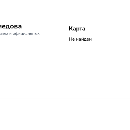
медова
Карта
ьных и официальных
Не найден
д