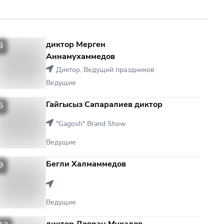
диктор Мерген
3
3
Аннамухаммедов
Диктор, Ведущий праздников
Ведущие
Гайгысыз Сапаралиев диктор
6
6
"Gagosh" Brand Show
Ведущие
Бегли Халмаммедов
9
9
Ведущие