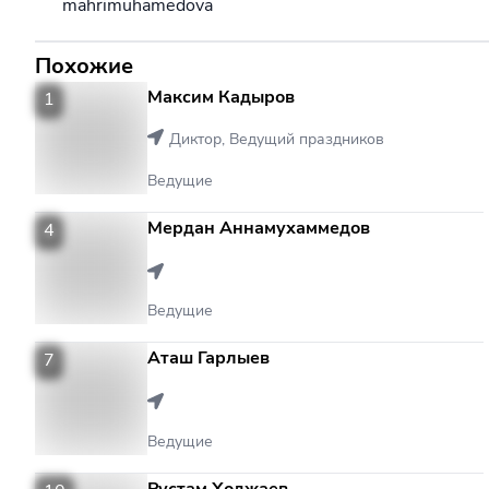
mahrimuhamedova
Похожие
Максим Кадыров
1
1
Диктор, Ведущий праздников
Ведущие
Мердан Аннамухаммедов
4
4
Ведущие
Аташ Гарлыев
7
7
Ведущие