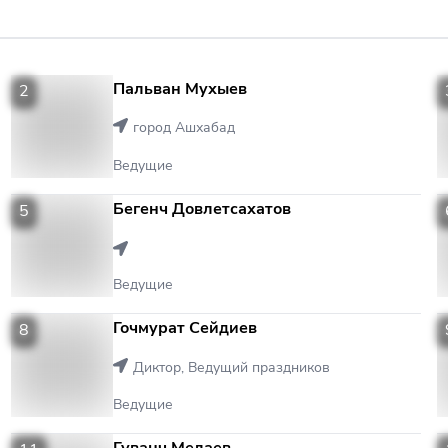
Пальван Мухыев
2
2
город Ашхабад
Ведущие
Бегенч Довлетсахатов
5
5
Ведущие
Гочмурат Сейдиев
8
8
Диктор, Ведущий праздников
Ведущие