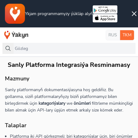
Ykjam programmamyzy ýükläp alyň
RUS
TKM
Sanly Platforma Integrasiýa Resminamasy
Mazmuny
Sanly platformanyň dokumentasiýasyna hoş geldiňiz. Bu
gollanma, siziň platformalaryňyzy biziň platformamyz bilen
birleşdirmek üçin
kategoriýalary
we
önümleri
filtrleme mümkinçiligi
bilen almak üçin API-lary üpjün etmek arkaly size kömek eder.
Talaplar
Platforma iki API görkezmeli: biri kategoriýalar üçin, biri önümler