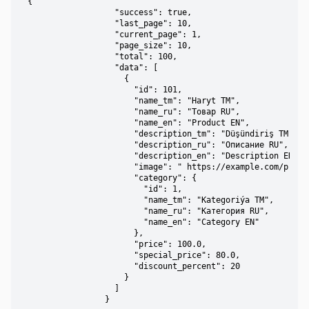
{

                  "success": true,

                  "last_page": 10,

                  "current_page": 1,

                  "page_size": 10,

                  "total": 100,

                  "data": [

                    {

                      "id": 101,

                      "name_tm": "Haryt TM",

                      "name_ru": "Товар RU",

                      "name_en": "Product EN",

                      "description_tm": "Düşündiriş TM",

                      "description_ru": "Описание RU",

                      "description_en": "Description EN",

                      "image": " https://example.com/produc
                      "category": {

                        "id": 1,

                        "name_tm": "Kategoriýa TM",

                        "name_ru": "Категория RU",

                        "name_en": "Category EN"

                      },

                      "price": 100.0,

                      "special_price": 80.0,

                      "discount_percent": 20

                    }

                  ]

                }