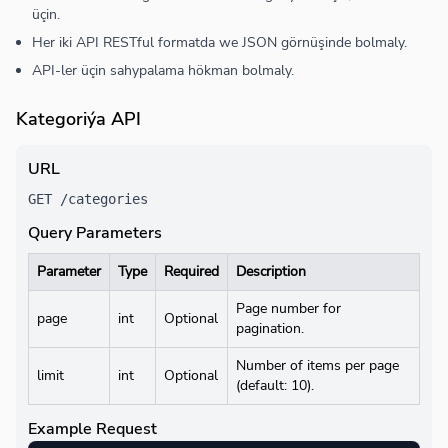
üçin.
Her iki API RESTful formatda we JSON görnüşinde bolmaly.
API-ler üçin sahypalama hökman bolmaly.
Kategoriýa API
URL
GET /categories
Query Parameters
Parameter
Type
Required
Description
Page number for
page
int
Optional
pagination.
Number of items per page
limit
int
Optional
(default: 10).
Example Request